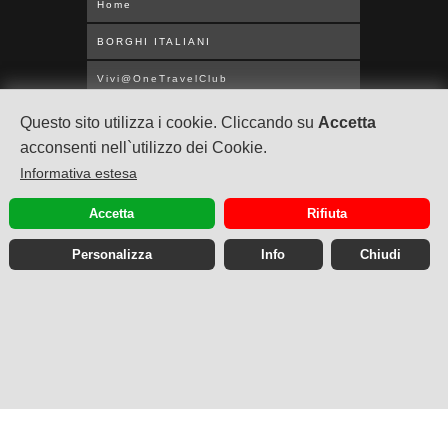
Home
BORGHI ITALIANI
Vivi@OneTravelClub
CROCIERE WORLDWIDE
Questo sito utilizza i cookie. Cliccando su
Accetta
acconsenti nell`utilizzo dei Cookie.
MEDITERRANEAN
Informativa estesa
UNITED KINGDOM
Accetta
Rifiuta
ABOUT US
Personalizza
Info
Chiudi
Privacy Policy