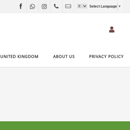
Facebook
WhatsApp
Instagram
+4407403697790
info@vivitravel.net
Select Language
▼
UNITED KINGDOM
ABOUT US
PRIVACY POLICY